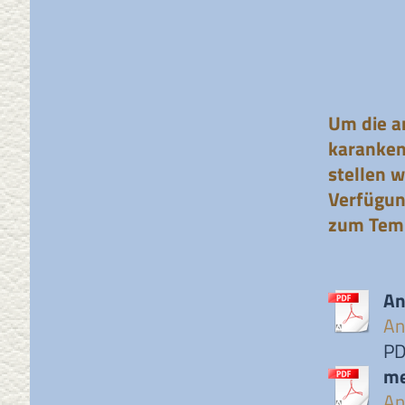
Um die a
karanken
stellen 
Verfügun
zum Temi
An
An
PD
me
An