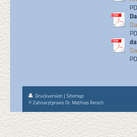
PD
Da
Da
PD
da
Da
PD
Druckversion
|
Sitemap
© Zahnarztpraxis Dr. Mathias Reisch